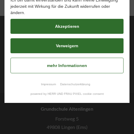
Ich bin damit einverstanden und kann meine Einwilligung
jederzeit mit Wirkung für die Zukunft widerrufen oder
ändern.
Akzeptieren
Über uns
Unsere Schule
Verweigern
Informationsportal
Schulleben
mehr Informationen
Fotos & Berichte
Kontakt
Impressum
Datenschutzerklärung
powered by HERR UND FRAU PIXEL cookie consent
Grundschule Altenlingen
Forstweg 5
49808 Lingen (Ems)