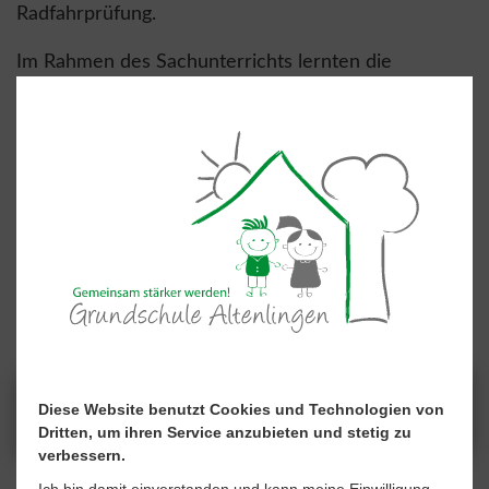
Radfahrprüfung.
Im Rahmen des Sachunterrichts lernten die
Viertklässler alles Wichtige rund um das Fahrrad,
wichtige Verkehrszeichen sowie Verkehrsregeln für
das sichere Verhalten auf der Straße. Neben einer
schriftlichen Lernüberprüfung fand eine praktische
Fahrradprüfung in Form eines Parcours auf dem
Schulhof und einer geübten Strecke durch
Altenlingen statt. Die Kinder zeigten, was sie gelernt
haben und erhielten eine Urkunde für ihre
erfolgreiche Teilnahme.
Diese Website benutzt Cookies und Technologien von
Dritten, um ihren Service anzubieten und stetig zu
verbessern.