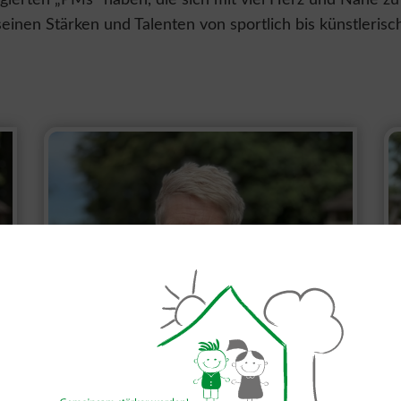
gagierten „PMs“ haben, die sich mit viel Herz und Nähe z
einen Stärken und Talenten von sportlich bis künstlerisc