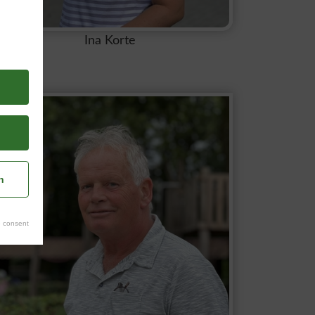
Ina Korte
n
 consent