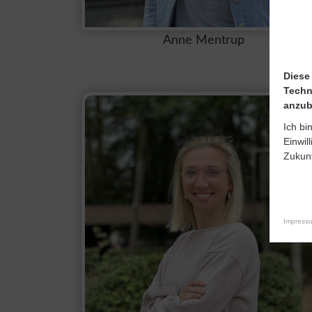
Anne Mentrup
Diese
Techn
anzub
Ich bi
Einwil
Zukunf
Impress