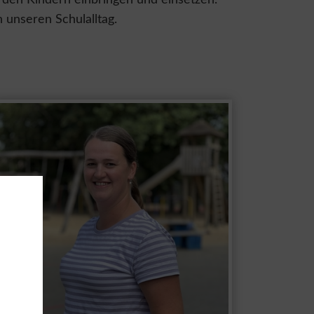
u den Kindern einbringen und einsetzen.
h unseren Schulalltag.