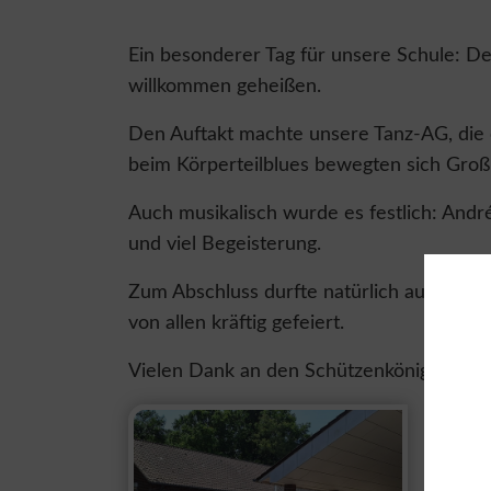
Ein besonderer Tag für unsere Schule: D
willkommen geheißen.
Den Auftakt machte unsere Tanz-AG, die e
beim Körperteilblues bewegten sich Gro
Auch musikalisch wurde es festlich: Andr
und viel Begeisterung.
Zum Abschluss durfte natürlich auch der 
von allen kräftig gefeiert.
Vielen Dank an den Schützenkönig für se