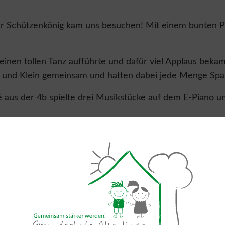
er Schützenkönig kam uns besuchen! Mit einem bunten P
inen tollen Tanz aufführte und dafür viel Applaus bekam
ß und Klein gemeinsam und hatten dabei jede Menge Spa
é aus der 4b spielte drei Musikstücke auf dem E-Piano u
Ehrengast selbst nicht fehlen: Der Schützenkönig legte 
inen Besuch!