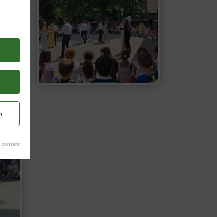
n
 consent