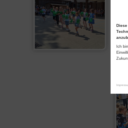
Diese
Techn
anzub
Ich bi
Einwil
Zukunf
Impress