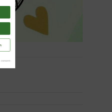
n
 consent