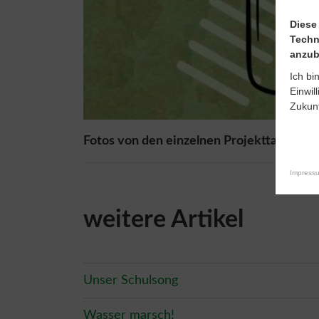
Diese
Techn
anzub
Ich bi
Einwil
Zukunf
Fotos von den einzelnen Projekttagen
Impress
weitere Artikel
Unser Schulsong
Wasser marsch!