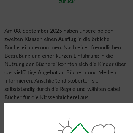
zurück
Am 08. September 2025 haben unsere beiden
zweiten Klassen einen Ausflug in die örtliche
Bücherei unternommen. Nach einer freundlichen
Begrüßung und einer kurzen Einführung in die
Nutzung der Bücherei konnten sich die Kinder über
das vielfältige Angebot an Büchern und Medien
informieren. Anschließend stöberten sie
selbstständig durch die Regale und wählten dabei
Bücher für die Klassenbücherei aus.
Der Besuch endete mit der Lesung des Buchs 'Ich
mag keine Bücher. Nie. Niemals. Nie.' von Emma
Perry. Eine schöne Geschichte, die zum Nachdenken