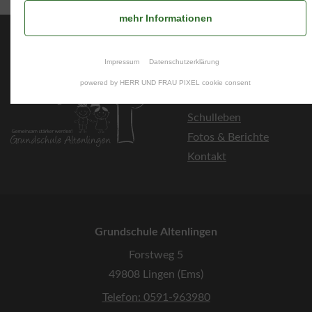
mehr Informationen
Über uns
Impressum
Datenschutzerklärung
Unsere Schule
powered by HERR UND FRAU PIXEL cookie consent
Informationsportal
Schulleben
Fotos & Berichte
Kontakt
Grundschule Altenlingen
Forstweg 5
49808 Lingen (Ems)
Telefon: 0591-963980