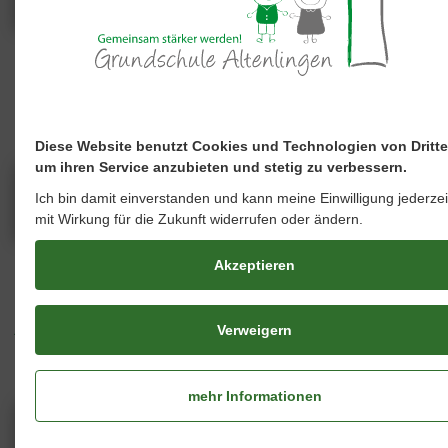
Powerballturnier
Karneval
Gottesdienst
Low-T-
zum
Ball-
Aschermittwoch
Turnier
Diese Website benutzt Cookies und Technologien von Dritte
um ihren Service anzubieten und stetig zu verbessern.
Ich bin damit einverstanden und kann meine Einwilligung jederzei
mit Wirkung für die Zukunft widerrufen oder ändern.
Akzeptieren
Besuch
Natur mit
Vorlesewettbewerb
Projektwoc
der
allen
jüdischen
Sinnen
Verweigern
Schule
mehr Informationen