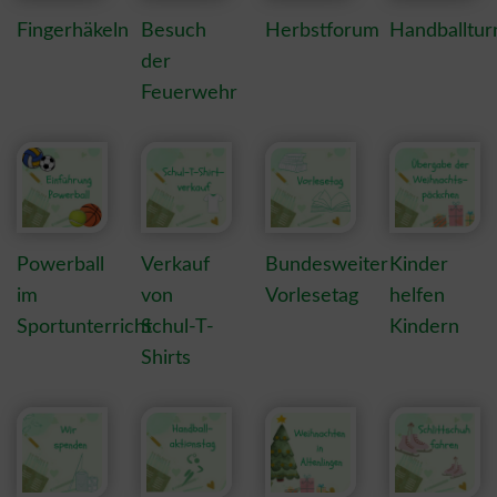
Fingerhäkeln
Besuch
Herbstforum
Handballtur
der
Feuerwehr
Powerball
Verkauf
Bundesweiter
Kinder
im
von
Vorlesetag
helfen
Sportunterricht
Schul-T-
Kindern
Shirts