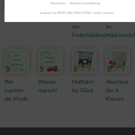
Impressum
Datenschutzerklärung
powered by HERR UND FRAU PIXEL cookie consent
Schulfest
Turmbau
Besuch
Emslandfina
der
im
Freilichtbühne
Mädchenfuß
Wir
Wasser
Floßfahrt
Abschied
machen
marsch!
ins Glück
der 4.
die Musik
Klassen