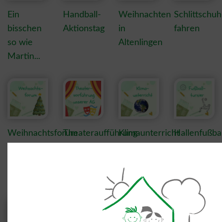
Ein
Handball-
Weihnachten
Schlittschuh
bisschen
Aktionstag
in
fahren
so wie
Altenlingen
Martin...
Weihnachtsforum
Theateraufführung
Klimaunterricht
Hallenfußbal
der
Theater-
AG