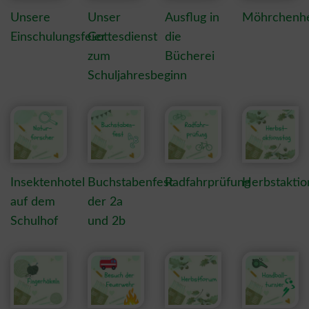
Unsere
Unser
Ausflug in
Möhrchenhe
Einschulungsfeier
Gottesdienst
die
zum
Bücherei
Schuljahresbeginn
Insektenhotel
Buchstabenfest
Radfahrprüfung
Herbstaktio
auf dem
der 2a
Schulhof
und 2b