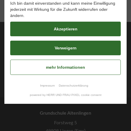
Ich bin damit einverstanden und kann meine Einwilligung
jederzeit mit Wirkung für die Zukunft widerrufen oder
ändern.
Akzeptieren
Über uns
Verweigern
Unsere Schule
Informationsportal
Schulleben
mehr Informationen
Fotos & Berichte
Kontakt
Impressum
Datenschutzerklärung
powered by HERR UND FRAU PIXEL cookie consent
Grundschule Altenlingen
Forstweg 5