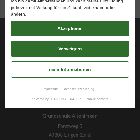
Ich bin damit einverstanden und kann meine Einwilligung
jederzeit mit Wirkung für die Zukunft widerrufen oder
ändern.
Akzeptieren
Über uns
Unsere Schule
Verweigern
Informationsportal
Schulleben
mehr Informationen
Fotos & Berichte
Kontakt
Impressum
Datenschutzerklärung
powered by HERR UND FRAU PIXEL cookie consent
Grundschule Altenlingen
Forstweg 5
49808 Lingen (Ems)