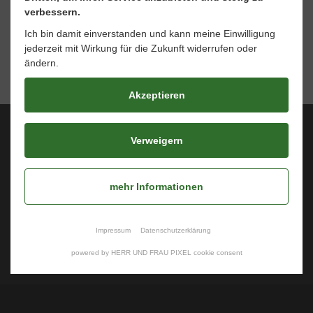
verbessern.
Ich bin damit einverstanden und kann meine Einwilligung
jederzeit mit Wirkung für die Zukunft widerrufen oder
ändern.
Akzeptieren
Verweigern
Über uns
Unsere Schule
mehr Informationen
Informationsportal
Schulleben
Fotos & Berichte
Impressum
Datenschutzerklärung
Kontakt
powered by HERR UND FRAU PIXEL cookie consent